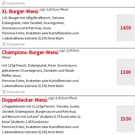
Produktinfo
zzgl. 0,25 Euro Pfand
XL-Burger-Menü
1 XL-Burger mit 180g Rindfleisch, Tomate,
Eisbergsalat, roter Zwiebel, Snackgurken,
14.50
Snacksauce und Ketchup, dazu
Pommes Frites, Kroketten oder Kartoffelecken und
1 alkoholfreies Getränk (0,33l) Ihrer Wahl
Produktinfo
zzgl. 0,25 Euro
Champions-Burger-Menü
Pfand
mit 125g Fleisch, Eisbergsalat, Käse, Snacksauce,
gebratenen Champignons, Zwiebeln und Steak-
13.00
Pfeffer, dazu
Pommes Frites, Kroketten oder Kartoffelecken und
1 alkoholfreies Getränk (0,33l) Ihrer Wahl
Produktinfo
zzgl. 0,25 Euro Pfand
Doppeldecker-Menü
1 Doppeldecker mit 2x 125g Fleisch, Tomate, Gurke,
Zwiebel, Eisbergsalat, Burgersauce und Ketchup,
1
auf Wunsch mit 1x Käse
(Aufpreis 0,70 Euro) oder 2x
15.50
1
Käse
(Aufpreis 1,00 Euro)dazu
Pommes Frites, Kroketten oder Kartoffelecken und
1 alkoholfreies Getränk (0,33l) Ihrer Wahl