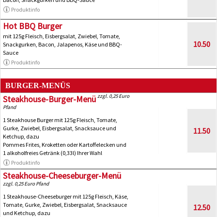
Produktinfo
Hot BBQ Burger
mit 125g Fleisch, Eisbergsalat, Zwiebel, Tomate,
10.50
Snackgurken, Bacon, Jalapenos, Käse und BBQ-
Sauce
Produktinfo
BURGER-MENÜS
zzgl. 0,25 Euro
Steakhouse-Burger-Menü
Pfand
1 Steakhouse Burger mit 125g Fleisch, Tomate,
Gurke, Zwiebel, Eisbergsalat, Snacksauce und
11.50
Ketchup, dazu
Pommes Frites, Kroketten oder Kartoffelecken und
1 alkoholfreies Getränk (0,33l) Ihrer Wahl
Produktinfo
Steakhouse-Cheeseburger-Menü
zzgl. 0,25 Euro Pfand
1 Steakhouse-Cheeseburger mit 125g Fleisch, Käse,
Tomate, Gurke, Zwiebel, Eisbergsalat, Snacksauce
12.50
und Ketchup, dazu