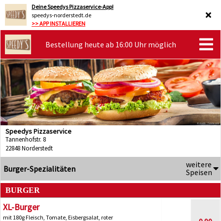
Deine Speedys Pizzaservice-App!
speedys-norderstedt.de
>> APP INSTALLIEREN
Bestellung heute ab 16:00 Uhr möglich
Speedys Pizzaservice
Tannenhofstr. 8
22848 Norderstedt
weitere
Burger-Spezialitäten
Speisen
BURGER
XL-Burger
mit 180g Fleisch, Tomate, Eisbergsalat, roter