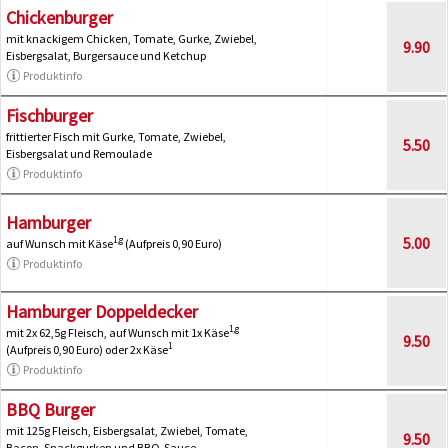
Chickenburger
mit knackigem Chicken, Tomate, Gurke, Zwiebel,
9.90
Eisbergsalat, Burgersauce und Ketchup
Produktinfo
Fischburger
frittierter Fisch mit Gurke, Tomate, Zwiebel,
5.50
Eisbergsalat und Remoulade
Produktinfo
Hamburger
5.00
1,g
auf Wunsch mit Käse
(Aufpreis 0,90 Euro)
Produktinfo
Hamburger Doppeldecker
1,g
mit 2x 62,5g Fleisch, auf Wunsch mit 1x Käse
9.50
1
(Aufpreis 0,90 Euro) oder 2x Käse
Produktinfo
BBQ Burger
mit 125g Fleisch, Eisbergsalat, Zwiebel, Tomate,
9.50
Bacon, Snackgurken und BBQ-Sauce