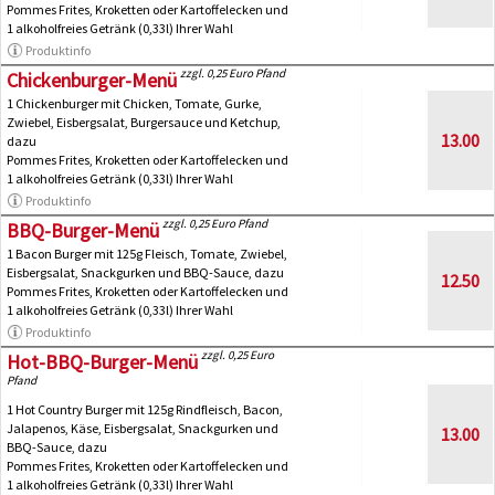
Pommes Frites, Kroketten oder Kartoffelecken und
1 alkoholfreies Getränk (0,33l) Ihrer Wahl
Produktinfo
zzgl. 0,25 Euro Pfand
Chickenburger-Menü
1 Chickenburger mit Chicken, Tomate, Gurke,
Zwiebel, Eisbergsalat, Burgersauce und Ketchup,
13.00
dazu
Pommes Frites, Kroketten oder Kartoffelecken und
1 alkoholfreies Getränk (0,33l) Ihrer Wahl
Produktinfo
zzgl. 0,25 Euro Pfand
BBQ-Burger-Menü
1 Bacon Burger mit 125g Fleisch, Tomate, Zwiebel,
Eisbergsalat, Snackgurken und BBQ-Sauce, dazu
12.50
Pommes Frites, Kroketten oder Kartoffelecken und
1 alkoholfreies Getränk (0,33l) Ihrer Wahl
Produktinfo
zzgl. 0,25 Euro
Hot-BBQ-Burger-Menü
Pfand
1 Hot Country Burger mit 125g Rindfleisch, Bacon,
Jalapenos, Käse, Eisbergsalat, Snackgurken und
13.00
BBQ-Sauce, dazu
Pommes Frites, Kroketten oder Kartoffelecken und
1 alkoholfreies Getränk (0,33l) Ihrer Wahl