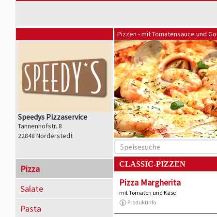
Pizzen - mit Tomatensauce und G
Speedys Pizzaservice
Tannenhofstr. 8
22848 Norderstedt
CLASSIC-PIZZEN
Pizza
Pizza Margherita
Salate
mit Tomaten und Käse
Produktinfo
Pasta