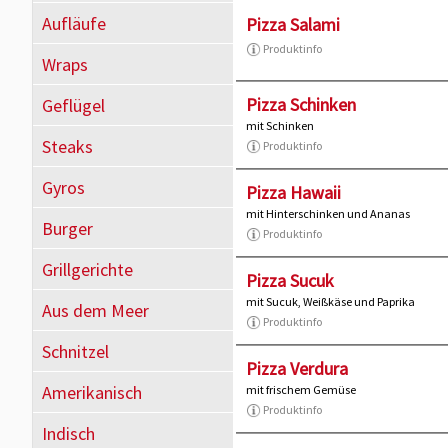
Aufläufe
Pizza Salami
Produktinfo
Wraps
Pizza Schinken
Geflügel
mit Schinken
Steaks
Produktinfo
Gyros
Pizza Hawaii
mit Hinterschinken und Ananas
Burger
Produktinfo
Grillgerichte
Pizza Sucuk
mit Sucuk, Weißkäse und Paprika
Aus dem Meer
Produktinfo
Schnitzel
Pizza Verdura
Amerikanisch
mit frischem Gemüse
Produktinfo
Indisch