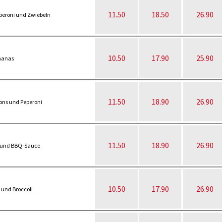
11.50
18.50
26.90
peroni und Zwiebeln
10.50
17.90
25.90
nanas
11.50
18.90
26.90
ons und Peperoni
11.50
18.90
26.90
n und BBQ-Sauce
10.50
17.90
26.90
 und Broccoli