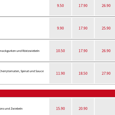
9.50
17.90
26.90
9.90
17.90
25.90
10.50
17.90
26.90
Snackgurken und Röstzwiebeln
 Cherrytomaten, Spinat und Sauce
11.90
18.50
27.90
15.90
20.90
ons und Zwiebeln