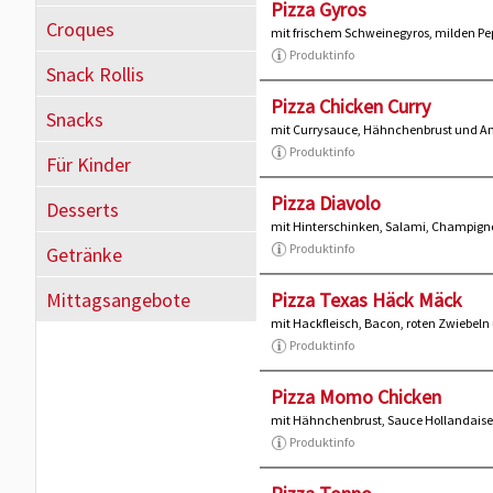
Pizza Gyros
Croques
mit frischem Schweinegyros, milden Pe
Produktinfo
Snack Rollis
Pizza Chicken Curry
Snacks
mit Currysauce, Hähnchenbrust und A
Produktinfo
Für Kinder
Pizza Diavolo
Desserts
mit Hinterschinken, Salami, Champign
Produktinfo
Getränke
Mittagsangebote
Pizza Texas Häck Mäck
mit Hackfleisch, Bacon, roten Zwiebel
Produktinfo
Pizza Momo Chicken
mit Hähnchenbrust, Sauce Hollandaise
Produktinfo