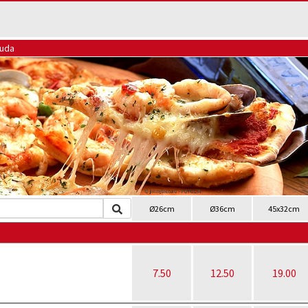
ouda
Ø26cm
Ø36cm
45x32cm
7.50
12.50
19.00