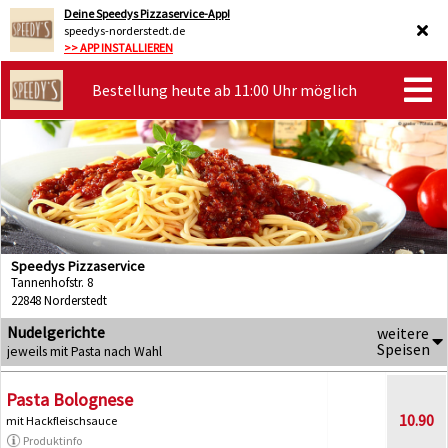
Deine Speedys Pizzaservice-App!
speedys-norderstedt.de
>> APP INSTALLIEREN
Bestellung heute ab 11:00 Uhr möglich
Speedys Pizzaservice
Tannenhofstr. 8
22848 Norderstedt
Nudelgerichte
weitere
Speisen
jeweils mit Pasta nach Wahl
Pasta Bolognese
10.90
mit Hackfleischsauce
Produktinfo